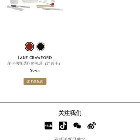
连
卡
佛
甄
选
红
黑
碧
曜
LANE CRAWFORD
玉
石
连卡佛甄选疗愈礼盒（红碧玉）
¥998
连卡佛甄选
关注我们
选择送货目的地