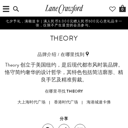
0
七夕予礼，满额送卡｜满人民币3,000元赠人民币500元心意礼品卡一
张，仅限不产生退货的会员参与。
THEORY
品牌介绍 / 在哪里找到
Theory 创立于美国纽约，是后现代都市风时装品牌。
恪守简约奢华的设计哲学，其特色包括简洁廓形、精
良手艺及精准剪裁。
在哪里寻找 THEORY
大上海时代广场
香港时代广场
海港城連卡佛
分享