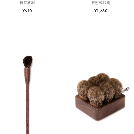
粉底液刷
抚慰式脸刷
¥910
¥1,260