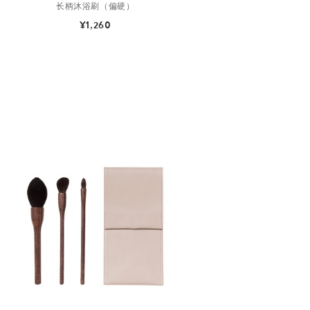
长柄沐浴刷（偏硬）
¥1,260