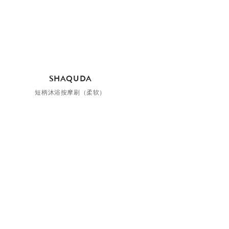
SHAQUDA
短柄沐浴按摩刷（柔软）
¥1,080