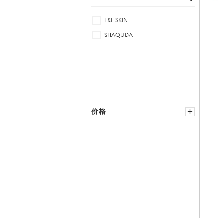
L&L SKIN
SHAQUDA
价格
−