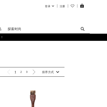
登录
注册
0
品
探索时尚
购！
1
2
3
排序方式