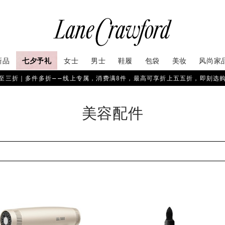
新品
七夕予礼
女士
男士
鞋履
包袋
美妆
风尚家
至三折｜多件多折——线上专属，消费满8件，最高可享折上五五折，即刻选
美容配件