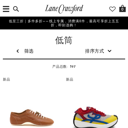
0
低至三折｜多件多折——线上专属，消费满8件，最高可享折上五五
折，即刻选购！
女
低筒
士
筛选
排序方式
197
产品总数:
新品
新品