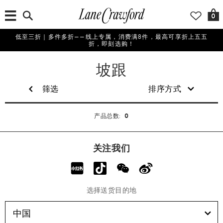
0
低至三折｜多件多折——线上专属，消费满8件，最高可享折上五五
折，即刻选购！
女
坡跟
士
筛选
排序方式
0
产品总数:
关注我们
选择送货目的地
中国