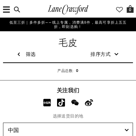
0
低至三折｜多件多折——线上专属，消费满8件，最高可享折上五五
折，即刻选购！
女
毛皮
士
筛选
排序方式
0
产品总数:
关注我们
选择送货目的地
中国