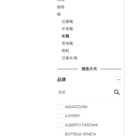
拖鞋
靴
过踝靴
中筒靴
鞋
长靴
履
雪地靴
雨鞋
过膝长靴
筛选方式
品牌
AQUAZZURA
A.EMERY
ALBERTO FASCIANI
BOTTEGA VENETA