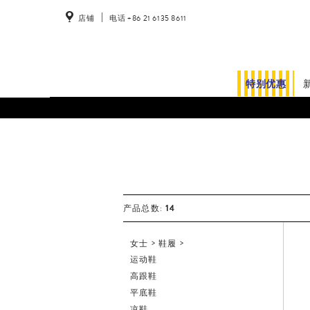
店铺
电话 +86 21 6135 8611
特别优惠
女
士
14
产品总数:
女士
鞋履
运动鞋
高跟鞋
平底鞋
凉鞋