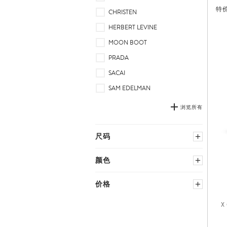
靴
特
CHRISTEN
HERBERT LEVINE
MOON BOOT
PRADA
SACAI
SAM EDELMAN
浏览所有
尺码
选择国家尺码
颜色
长
黑色
棕色
价格
靴
35
39
蓝色
中性
X
36
40
−
37
41