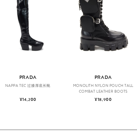
PRADA
PRADA
NAPPA TEC 过膝厚底长靴
MONOLITH NYLON POUCH TALL
COMBAT LEATHER BOOTS
¥14,200
¥18,900