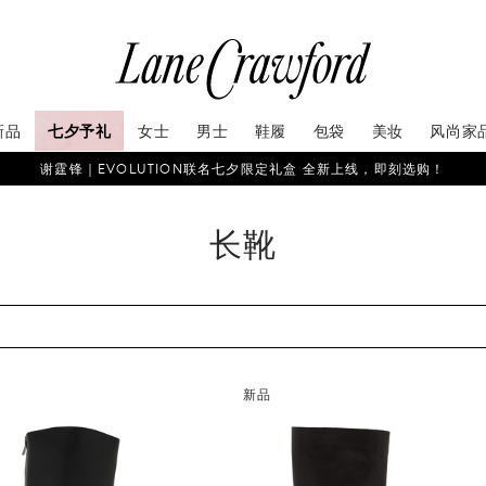
新品
七夕予礼
女士
男士
鞋履
包袋
美妆
风尚家
谢霆锋｜EVOLUTION联名七夕限定礼盒 全新上线，即刻选购！
长靴
新品