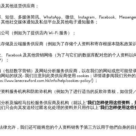
递及其他送货供应商；
、短信、多媒体简讯、WhatsApp、微信、Instagram、Facebook、Mess
、其他社交媒体通知及私信平台及其他电子通知服务；
公司（例如为了提供店内 Wi-Fi 服务）；
息存储及云端服务供应商（例如为了存储个人资料和寄存根据本隐私政策
、 Facebook 及其他营销网络（为了与它们的数据库配对您的个人资料以向
户）；
销（包括数字营销）及网站分析服务供应商，以在我们的网站或您可能登
网站的状况- 我们注意到此类供应商使用 cookies；详情请参阅我们另外的 Co
ps://www.lanecrawford.com.hk/info/help/cookies-policy/) ；
贷资料服务机构和防欺诈机构（例如为了进行适当的反欺诈查核，如信贷
据分析及编程马拉松服务供应商及机构（就以上“
我们怎样使用这些资料，
我们只会向其发送经过匿名化处理的资料并只用作以上“
我们怎样使用这些
法律允许，我们还可能将您的个人资料销售予第三方以用于他們自身的目