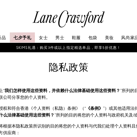
连
卡
佛
探
新品
七夕予礼
女士
男士
鞋履
包袋
美妆
风尚家
索
你
SKIMS礼遇：购买3件或以上指定精选单品，即享5折优惠！
的
时
隐私政策
尚
世
界
上“
我们怎样使用这些资料，并依赖什么法律基础使用这些资料？
”所列的
联公司分享您的个人资料。
授权和符合香港《个人资料（私隐）条例》（“
《条例》
”）或其他适用法
什么法律基础使用这些资料？
”所列的目的将您的个人资料与政府机关及/
将根据本隐私政策所识别的目的将您的个人资料与代我们处理个人资料且
方供应商：