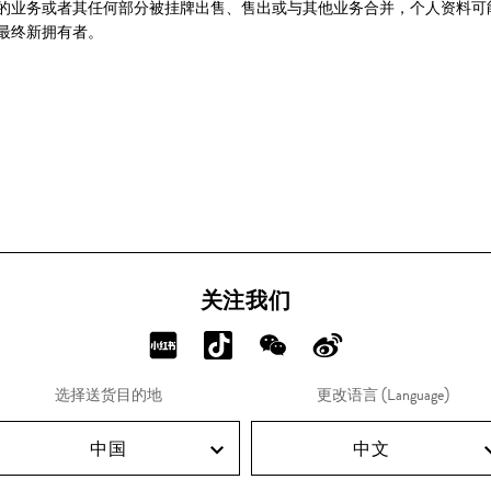
的业务或者其任何部分被挂牌出售、售出或与其他业务合并，个人资料可
最终新拥有者。
关注我们
分
分
分
分
享
享
享
享
选择送货目的地
更改语言 (Language)
RED!
Douyin!
WeChat!
Weibo!
中国
中文