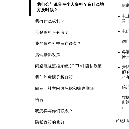
我们会与谁分享个人资料？在什么地
速
方及时候？
电邮
音
我有什么权利？
电信
谁是资料管有者？
信
我的资料将被留存多久？
谷歌
店铺摄影政策
帐
闭路电视监控系统 (CCTV) 隐私政策
营
们的
(htt
我们的数据分析政策
信
同意、社交网络凭据和账户删除
数
语言
而
。
我怎样与你们联系？
如适用
隐私政策的修订