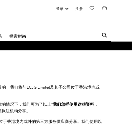
登录
注册
您
查
的
看
愿
／
品
探索时尚
望
修
清
改
单
购
物
目的，我们将与LCJG Limited及其子公司位于香港境内或
袋
律的情况下，我们可为了以上“
我们怎样使用这些资料，
或执法机构分享。
位于香港境内或外的第三方服务供应商分享。我们使用以