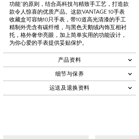
WHATSAPP
维
功能”的原则，结合高科技与精致手工艺，打造款
码
款令人惊喜的优质产品。这款VANTAGE 10手表
收藏盒可容纳10只手表，带10道高光清漆的手工
精制外壳含有碳纤维，与黑色天鹅绒内饰互相衬
托，格外奢华亮眼，加上简单实用的功能设计，
为你心爱的手表提供妥贴保护。
产品资料
细节与保养
运送及退换资料
查看类似产品