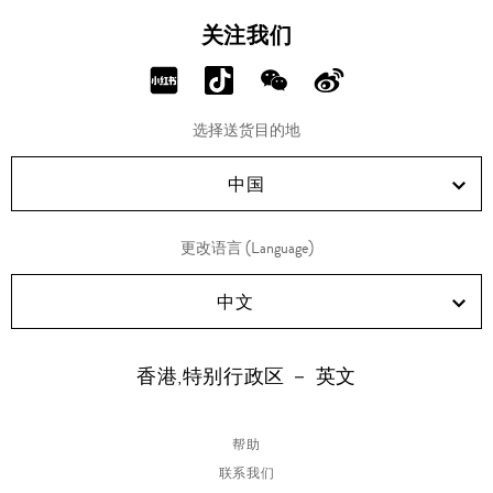
关注我们
分
分
分
分
享
享
享
享
选择送货目的地
RED!
Douyin!
WeChat!
Weibo!
中国
更改语言 (Language)
中文
香港,特别行政区 － 英文
帮助
联系我们