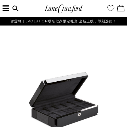
菜
输
您
查
连
单
入
的
看
搜
愿
／
卡
索
望
修
佛
信
清
改
谢霆锋｜EVOLUTION联名七夕限定礼盒 全新上线，即刻选购！
探
息...
单
购
物
索
袋
你
的
时
尚
世
界