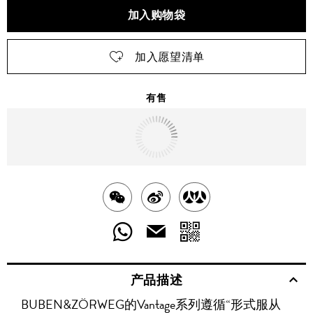
加入购物袋
加入愿望清单
有售
明天
送达
北京市
分
分
分
享
享
享
分
分
发
送
至
至
至
享
享
给
产品描述
WECHAT
至
WEIBO
二
RENREN
好
友
BUBEN&ZÖRWEG的Vantage系列遵循“形式服从