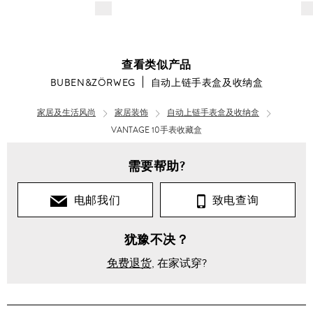
$---
$-
查看类似产品
BUBEN&ZÖRWEG
自动上链手表盒及收纳盒
家居及生活风尚
家居装饰
自动上链手表盒及收纳盒
VANTAGE 10手表收藏盒
需要帮助?
电邮我们
致电查询
犹豫不决？
免费退货
, 在家试穿?