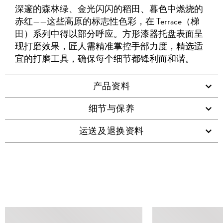
友
深邃的森林绿、金光闪闪的稻田、暮色中燃烧的
WHATSAPP
维
赤红——这些高原的标志性色彩，在 Terrace（梯
码
田）系列中得以部分呼应。方形漆器托盘表面呈
现打磨效果，匠人需精准掌控手部力度，精选适
宜的打磨工具，确保每个细节都锋利而和谐。
产品资料
细节与保养
运送及退换资料
查看类似产品