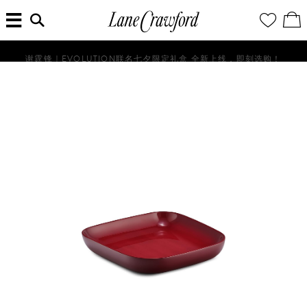
菜
输
您
查
连
单
入
的
看
搜
愿
／
卡
索
望
修
佛
信
清
改
谢霆锋｜EVOLUTION联名七夕限定礼盒 全新上线，即刻选购！
探
息...
单
购
物
索
袋
你
的
时
尚
世
界