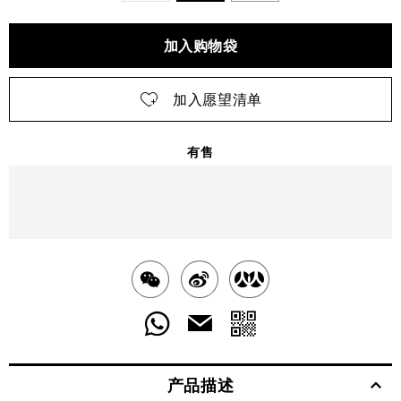
加入购物袋
加入愿望清单
有售
明天
送达
北京市
分
分
分
享
享
享
分
分
发
送
至
至
至
享
享
给
产品描述
WECHAT
至
WEIBO
二
RENREN
好