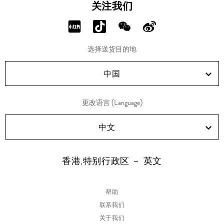
关注我们
分
分
分
分
享
享
享
享
选择送货目的地
RED!
Douyin!
WeChat!
Weibo!
中国
更改语言 (Language)
中文
香港,特别行政区 － 英文
帮助
联系我们
关于我们