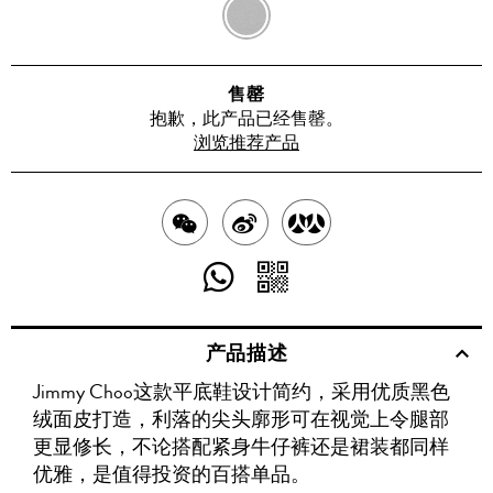
BLACK
售罄
抱歉，此产品已经售罄。
浏览推荐产品
分
分
分
享
享
享
分
分
至
至
至
享
享
产品描述
WECHAT
至
WEIBO
二
RENREN
Jimmy Choo这款平底鞋设计简约，采用优质黑色
WHATSAPP
维
绒面皮打造，利落的尖头廓形可在视觉上令腿部
码
更显修长，不论搭配紧身牛仔裤还是裙装都同样
优雅，是值得投资的百搭单品。