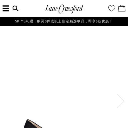
菜
输
您
查
连
单
入
的
看
搜
愿
／
卡
索
望
修
佛
信
清
改
SKIMS礼遇：购买3件或以上指定精选单品，即享5折优惠！
探
息...
单
购
物
索
袋
你
的
时
尚
世
界