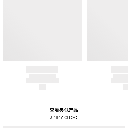
BRAND NAME
BRAND
PRODUCT TITLE
PRODUCT
AND DESCRIPTION
AND DESC
$---
$-
查看类似产品
JIMMY CHOO