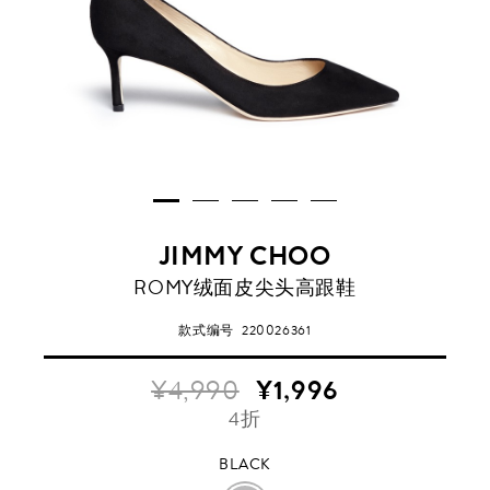
JIMMY CHOO
BLACK
ROMY绒面皮尖头高跟鞋
款式编号
220026361
¥4,990
¥1,996
4折
BLACK