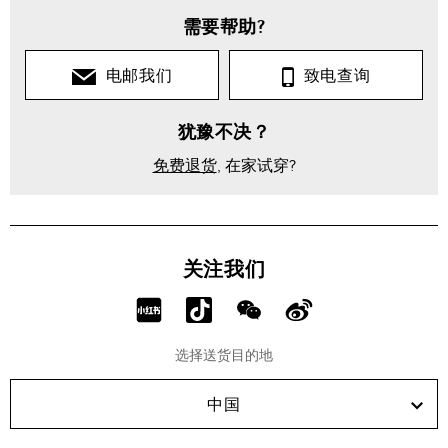
需要帮助?
电邮我们
致电查询
犹豫不决？
免费退货
, 在家试穿?
关注我们
分
分
分
分
享
享
享
享
选择送货目的地
RED!
Douyin!
WeChat!
Weibo!
中国