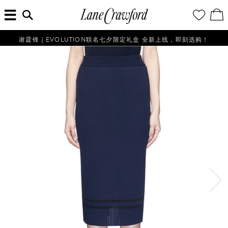
菜
输
您
查
连
单
入
的
看
搜
愿
／
卡
索
望
修
佛
信
清
改
谢霆锋｜EVOLUTION联名七夕限定礼盒 全新上线，即刻选购！
探
息...
单
购
物
索
袋
你
的
时
尚
世
界