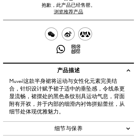
抱歉，此产品已经售罄。
浏览推荐产品
分
分
分
享
享
享
分
分
至
至
至
享
享
产品描述
WECHAT
至
WEIBO
二
RENREN
Muveil这款半身裙将运动与女性化元素完美结
WHATSAPP
维
合，针织设计赋予裙子适中的垂坠感，令线条更
码
显流畅，裙摆处的黑色条纹别具运动气息，背面
附有开衩，并于内部的细滑内衬饰拼贴蕾丝，从
细节处体现优雅魅力。
细节与保养