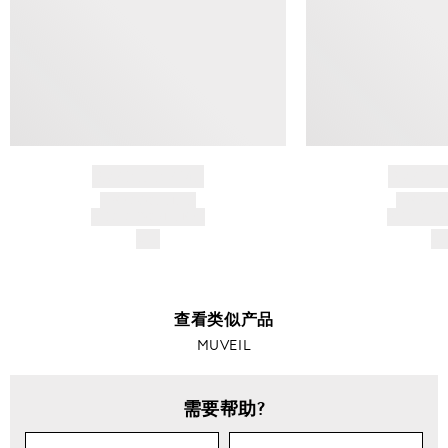
BRAND NAME
BRAND
PRODUCT TITLE
PRODUCT
AND DESCRIPTION
AND DESC
$---
$-
查看类似产品
MUVEIL
需要帮助?