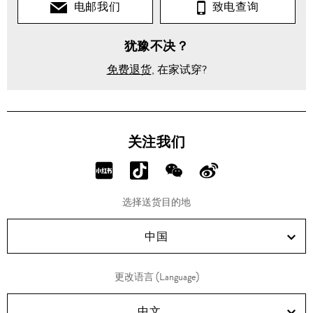
电邮我们
致电查询
犹豫不决？
免费退货
, 在家试穿?
关注我们
分
分
分
分
享
享
享
享
选择送货目的地
RED!
Douyin!
WeChat!
Weibo!
中国
更改语言 (Language)
中文