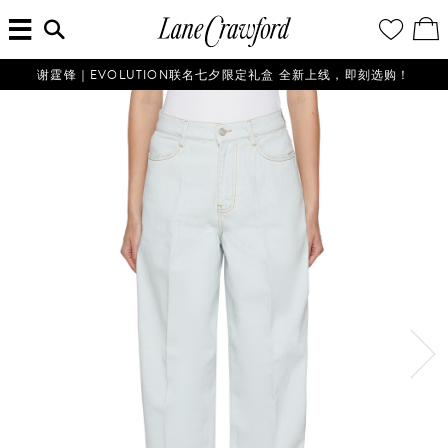
菜
输
您
查
连
单
入
的
看
搜
愿
／
卡
索
望
修
佛
信
清
改
谢霆锋｜EVOLUTION联名七夕限定礼盒 全新上线，即刻选购！
探
息...
单
购
物
索
袋
你
的
时
尚
世
界