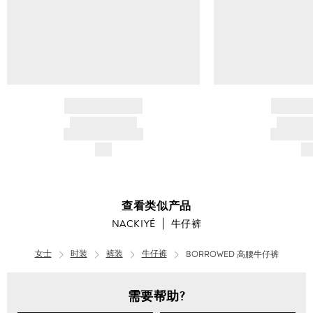
BRAND NAME
BRAND
PRODUCT TITLE
PRODUCT
AND DESCRIPTION
AND DESC
$---
$-
查看类似产品
NACKIYÉ
牛仔裤
女士
时装
裤装
牛仔裤
BORROWED 高腰牛仔裤
需要帮助?