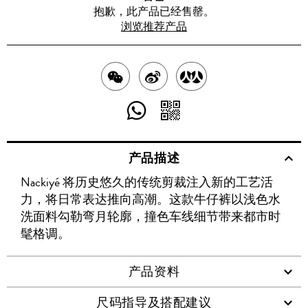
抱歉，此产品已经售罄。
浏览推荐产品
分
分
分
享
享
享
分
分
至
至
至
享
享
产品描述
WECHAT
至
WEIBO
二
RENREN
Nackiyé 将历史悠久的传统剪裁注入新的工艺活
WHATSAPP
维
力，将日常表达推向高潮。这款牛仔裤以浅色水
码
洗面料勾勒弯月轮廓，撞色车线细节带来都市时
髦格调。
产品资料
尺码指导及搭配建议