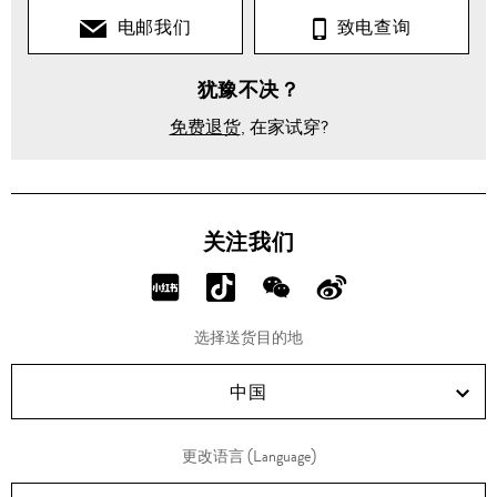
电邮我们
致电查询
犹豫不决？
免费退货
, 在家试穿?
关注我们
分
分
分
分
享
享
享
享
选择送货目的地
RED!
Douyin!
WeChat!
Weibo!
中国
更改语言 (Language)