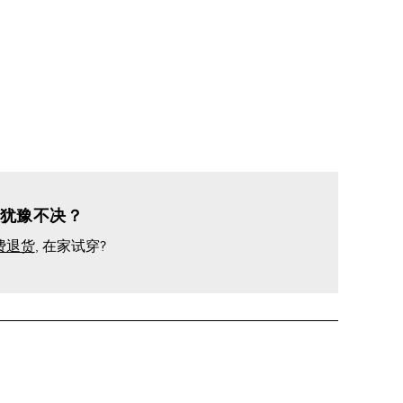
犹豫不决？
费退货
, 在家试穿?