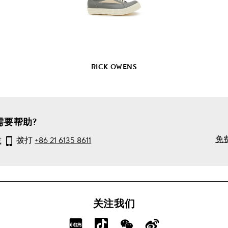
产
品
详
情
RICK OWENS
需要帮助?
免
或
拨打
+86 21 6135 8611
关注我们