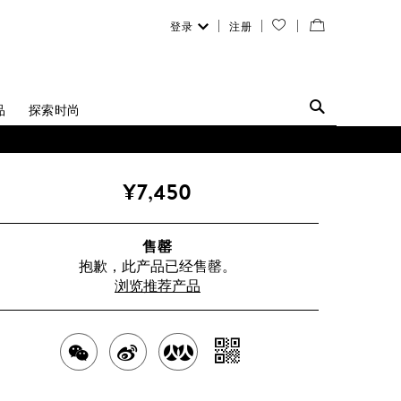
登录
注册
您
查
的
看
愿
／
品
探索时尚
望
修
清
改
¥7,450
单
购
物
售罄
抱歉，此产品已经售罄。
袋
浏览推荐产品
分
分
分
分
享
享
享
享