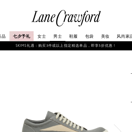
连
卡
佛
探
新品
七夕予礼
女士
男士
鞋履
包袋
美妆
风尚家
索
你
SKIMS礼遇：购买3件或以上指定精选单品，即享5折优惠！
的
时
尚
世
界