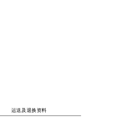
二
至
至
至
维
WECHAT
WEIBO
RENREN
码
运送及退换资料