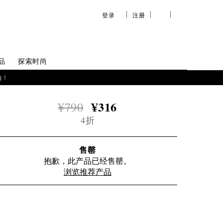
登录
注册
您
查
的
看
愿
／
品
探索时尚
望
修
购！
清
改
¥316
¥790
单
购
4折
物
袋
售罄
抱歉，此产品已经售罄。
浏览推荐产品