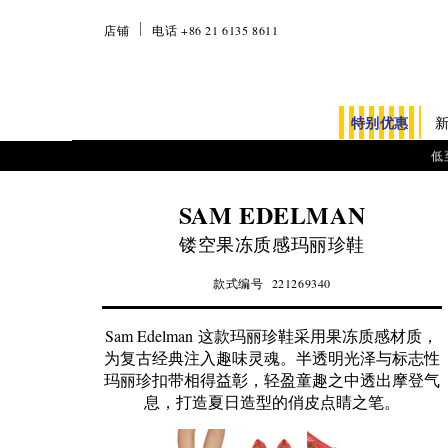
店铺
电话 +86 21 6135 8611
特别优惠
低
SAM EDELMAN
镂空果冻质感玛丽珍鞋
款式编号
221269340
Sam Edelman 这款玛丽珍鞋采用果冻质感材质，
为复古经典注入趣味灵魂。半透明光泽与标志性
玛丽珍扣带相得益彰，轻盈童趣之中透出摩登气
息，打造夏日造型的俏皮点睛之笔。