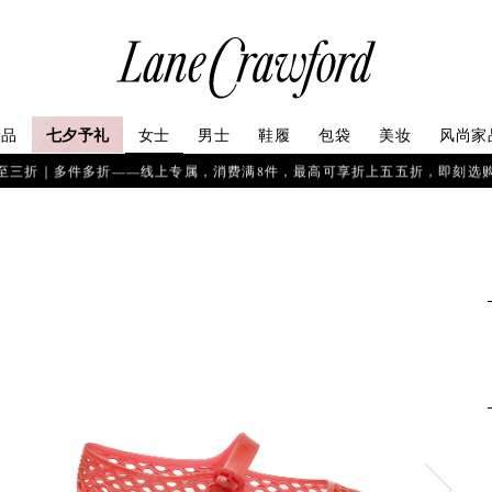
连
卡
佛
探
七夕予礼
新品
女士
男士
鞋履
包袋
美妆
风尚家
索
你
至三折｜多件多折——线上专属，消费满8件，最高可享折上五五折，即刻选
的
时
尚
世
界