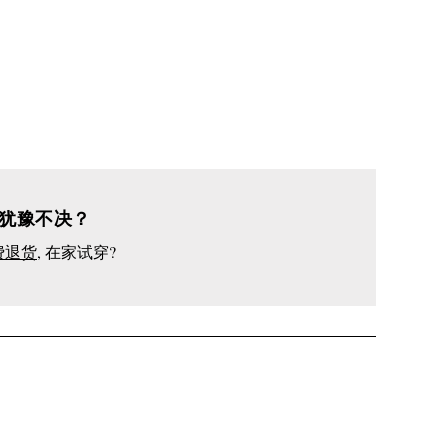
犹豫不决？
费退货
, 在家试穿?