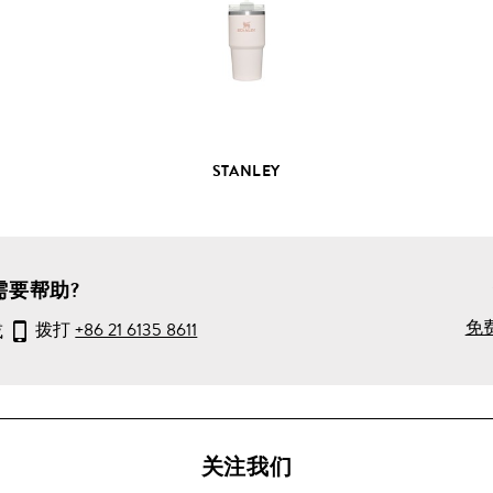
部
产
品
详
情
STANLEY
需要帮助?
免
或
拨打
+86 21 6135 8611
关注我们