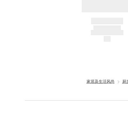
BRAND NAME
PRODUCT TITLE
AND DESCRIPTION
$---
家居及生活风尚
厨