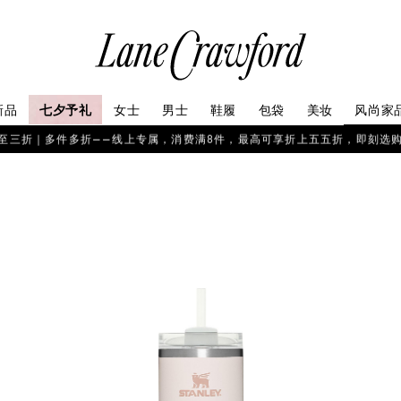
连
卡
佛
探
新品
七夕予礼
女士
男士
鞋履
包袋
美妆
风尚家
索
你
至三折｜多件多折——线上专属，消费满8件，最高可享折上五五折，即刻选
的
时
尚
世
界