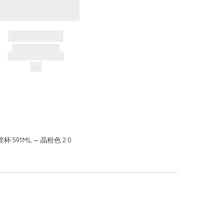
BRAND NAME
PRODUCT TITLE
AND DESCRIPTION
$---
 591ML — 晶粉色 2.0