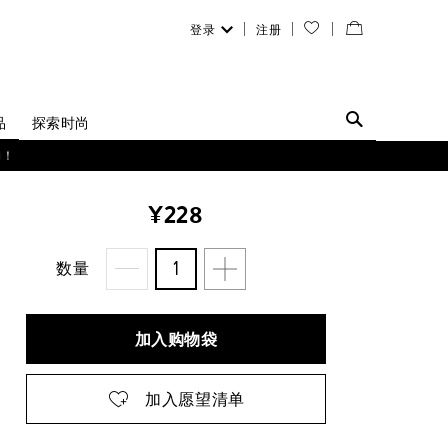
登录
注册
您
查
的
看
愿
／
品
探索时尚
望
修
购！
清
改
¥228
单
购
物
数量
袋
加入购物袋
加入愿望清单