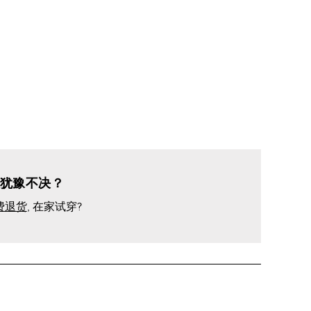
犹豫不决？
费退货
, 在家试穿?