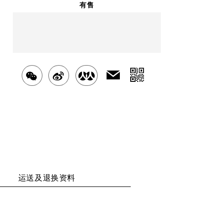
有售
明天
送达
北京市
分
发
分
分
分
送
享
享
享
享
给
二
好
至
至
至
友
维
WECHAT
WEIBO
RENREN
码
运送及退换资料