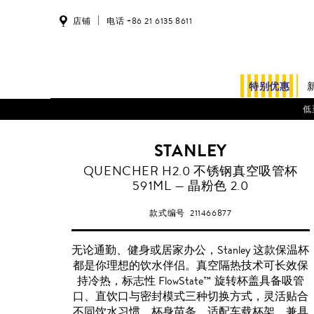
店铺
电话 +86 21 6135 8611
特别优惠
低
STANLEY
QUENCHER H2.0 不锈钢真空吸管杯
591ML — 晶粉色 2.0
款式编号
211466877
无论通勤、健身或居家办公，Stanley 这款保温杯
都是你理想的饮水伴侣。真空隔热技术可长效保
持冷热，标志性 FlowState™ 旋转杯盖具备吸管
口、直饮口与密封模式三种切换方式，灵活贴合
不同饮水习惯。杯身苗条，适配车载杯架，兼具