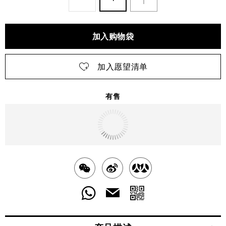
加入购物袋
加入愿望清单
有售
明天
送达
北京市
分
分
分
享
享
享
分
分
发
送
至
至
至
享
享
给