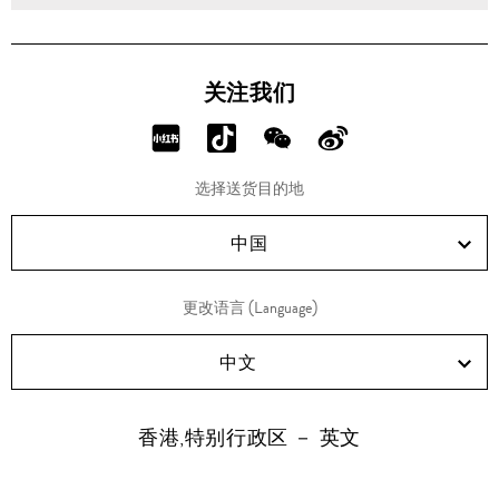
关注我们
分
分
分
分
享
享
享
享
选择送货目的地
RED!
Douyin!
WeChat!
Weibo!
中国
更改语言 (Language)
中文
香港,特别行政区 － 英文