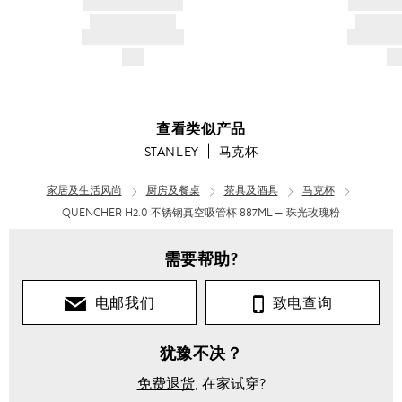
BRAND NAME
BRAND
PRODUCT TITLE
PRODUCT
AND DESCRIPTION
AND DESC
$---
$-
查看类似产品
STANLEY
马克杯
家居及生活风尚
厨房及餐桌
茶具及酒具
马克杯
QUENCHER H2.0 不锈钢真空吸管杯 887ML — 珠光玫瑰粉
需要帮助?
电邮我们
致电查询
犹豫不决？
免费退货
, 在家试穿?