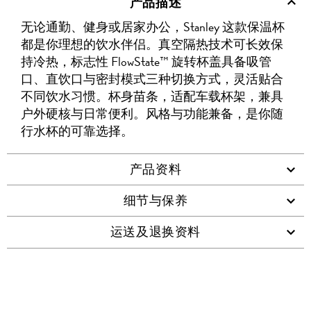
产品描述
WECHAT
至
WEIBO
二
RENREN
好
友
无论通勤、健身或居家办公，Stanley 这款保温杯
WHATSAPP
维
都是你理想的饮水伴侣。真空隔热技术可长效保
码
持冷热，标志性 FlowState™ 旋转杯盖具备吸管
口、直饮口与密封模式三种切换方式，灵活贴合
不同饮水习惯。杯身苗条，适配车载杯架，兼具
户外硬核与日常便利。风格与功能兼备，是你随
行水杯的可靠选择。
产品资料
细节与保养
运送及退换资料
查看类似产品