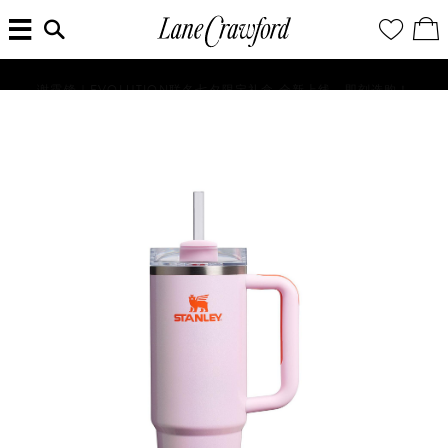
菜
输
您
查
连
单
入
的
看
搜
愿
／
卡
索
望
修
佛
信
清
改
谢霆锋｜EVOLUTION联名七夕限定礼盒 全新上线，即刻选购！
探
息...
单
购
物
索
袋
你
的
时
尚
世
界