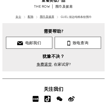
查看类似产品
THE ROW
围巾及披肩
女士
配饰
围巾及披肩
GUEL 须边纯棉条纹围巾
需要帮助?
电邮我们
致电查询
犹豫不决？
免费退货
, 在家试穿?
关注我们
分
分
分
分