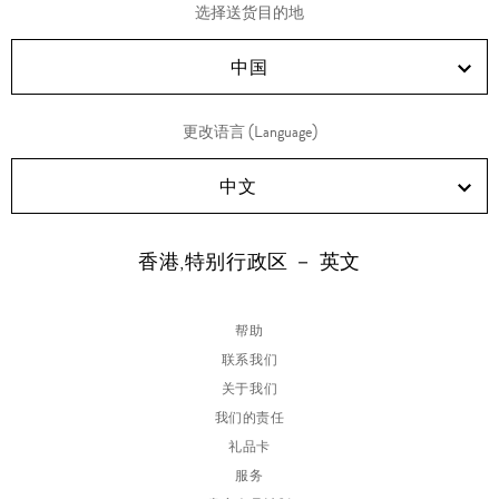
享
享
享
享
选择送货目的地
RED!
Douyin!
WeChat!
Weibo!
中国
更改语言 (Language)
中文
香港,特别行政区 － 英文
帮助
联系我们
关于我们
我们的责任
礼品卡
服务