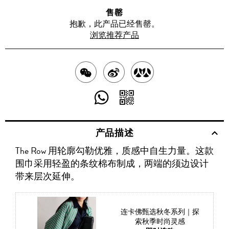
售罄
抱歉，此产品已经售罄。
浏览推荐产品
分
分
分
享
享
享
分
分
至
至
至
享
享
产品描述
WECHAT
至
WEIBO
二
RENREN
The Row 用轮廓勾勒优雅，质感中自生力量。这款
WHATSAPP
维
围巾采用轻盈的条纹棉布制成，两端的须边设计
码
带来层次延伸。
连卡佛甄选秋冬系列｜探
索秋季时尚灵感