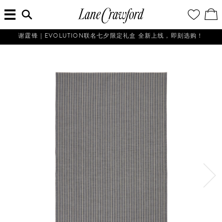
菜
输
您
查
连
单
入
的
看
搜
愿
／
卡
索
望
修
佛
谢霆锋｜EVOLUTION联名七夕限定礼盒 全新上线，即刻选购！
信
清
改
探
息...
单
购
物
索
袋
你
的
时
尚
世
界