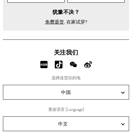
犹豫不决？
免费退货
, 在家试穿?
关注我们
分
分
分
分
享
享
享
享
选择送货目的地
RED!
Douyin!
WeChat!
Weibo!
中国
更改语言 (Language)
中文