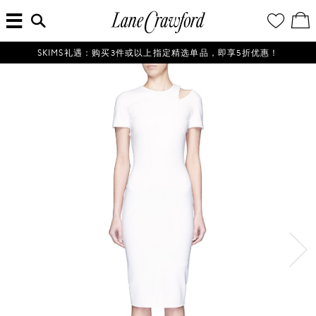
菜
输
您
查
连
单
入
的
看
搜
愿
／
卡
索
望
修
佛
信
清
改
SKIMS礼遇：购买3件或以上指定精选单品，即享5折优惠！
探
息...
单
购
物
索
袋
你
的
时
尚
世
界