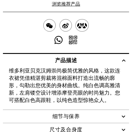
浏览推荐产品
分
分
分
享
享
享
分
分
至
至
至
享
享
产品描述
WECHAT
至
WEIBO
二
RENREN
维多利亚贝克汉姆崇尚极简优雅的风格，这款连
WHATSAPP
维
衣裙凭借精湛剪裁将混棉面料打造出流畅的廓
码
形，勾勒出您优美的身材曲线。纯白色调高雅清
新，左肩镂空设计增添摩登亮眼的时尚魅力。您
可搭配白色高跟鞋，以纯色造型惊艳众人。
细节与保养
尺寸及合身度