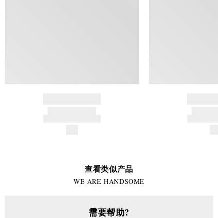
BRAND NAME
BRAND
PRODUCT TITLE
PRODUCT
AND DESCRIPTION
AND DESC
$---
$-
查看类似产品
WE ARE HANDSOME
需要帮助?