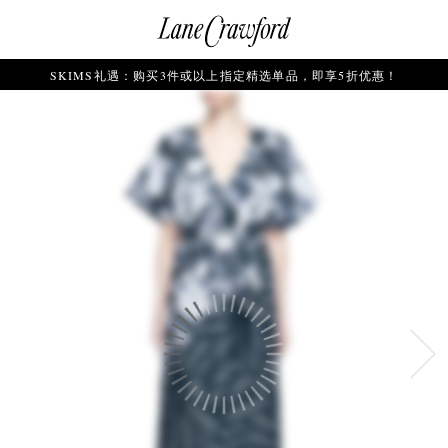
菜
输
您
查
连
单
入
的
看
搜
愿
／
卡
索
望
修
佛
信
清
改
SKIMS礼遇：购买3件或以上指定精选单品，即享5折优惠！
探
息...
单
购
物
索
袋
你
的
时
尚
世
界