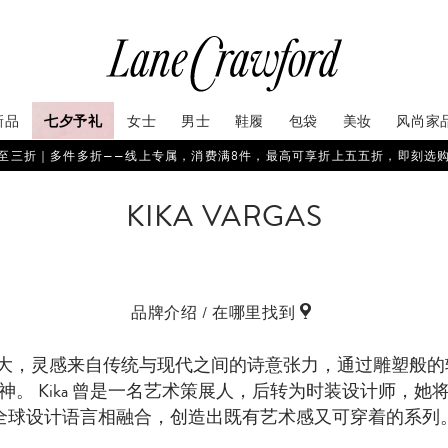
新品
七夕予礼
女士
男士
鞋履
包袋
美妆
风尚家
至三折｜多件多折——线上专属，消费满8件，最高可享折上五五折，即刻选
KIKA VARGAS
品牌介绍 / 在哪里找到
s 扎根波哥大，灵感来自传统与现代之间的诗意张力，通过雕塑
神。 Kika 曾是一名艺术策展人，后转为时装设计师，她
全球设计语言相融合，创造出既有艺术感又可穿着的系列