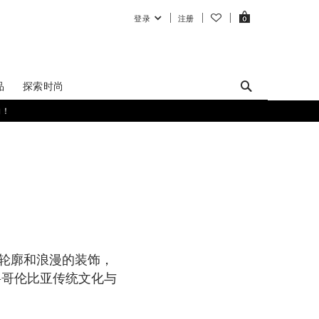
登录
注册
0
品
探索时尚
购！
般的轮廓和浪漫的装饰，
将哥伦比亚传统文化与
。