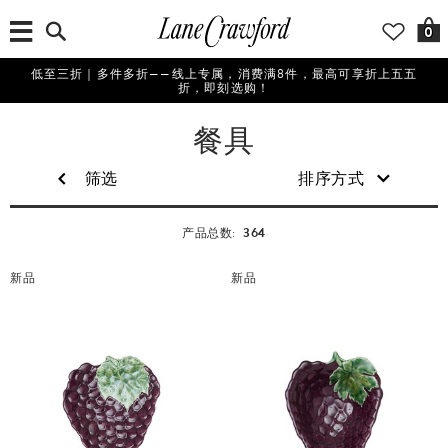
0
低至三折｜多件多折——线上专属，消费满8件，最高可享折上五五
折，即刻选购！
家
餐具
居
及
筛选
排序方式
生
活
364
产品总数:
风
尚
新品
新品