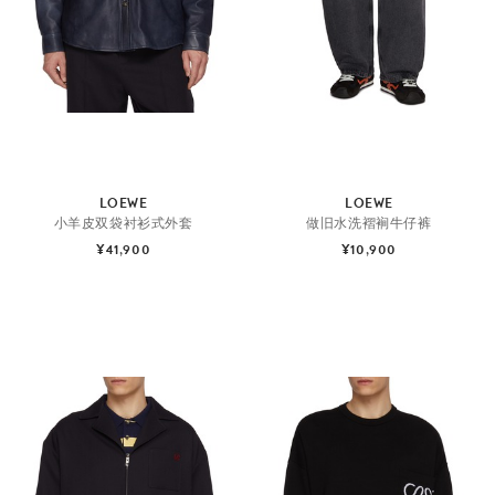
LOEWE
LOEWE
小羊皮双袋衬衫式外套
做旧水洗褶裥牛仔裤
¥41,900
¥10,900