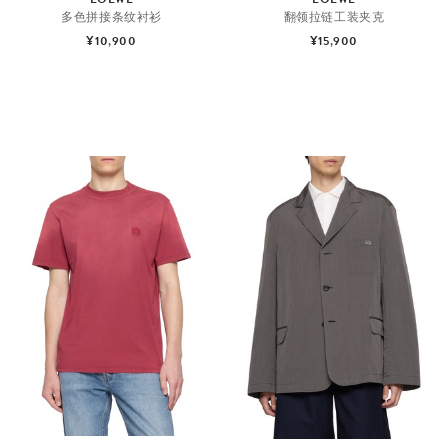
多色拼接条纹衬衫
翻领拉链工装夹克
¥10,900
¥15,900