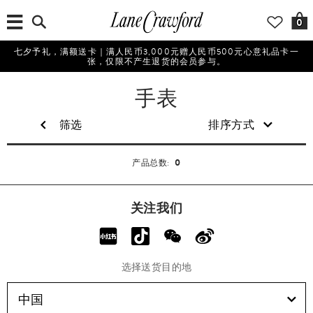
0
七夕予礼，满额送卡｜满人民币3,000元赠人民币500元心意礼品卡一
张，仅限不产生退货的会员参与。
男
手表
士
筛选
排序方式
0
产品总数:
关注我们
选择送货目的地
中国