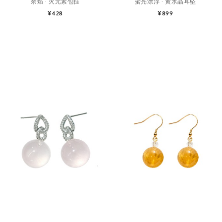
余焰 · 火元素包挂
蜜光漂浮 · 黄水晶耳坠
¥428
¥899