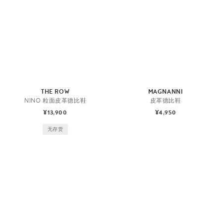
鞋
履
THE ROW
MAGNANNI
NINO 粒面皮革德比鞋
皮革德比鞋
¥13,900
¥4,950
无存货
正
装
鞋