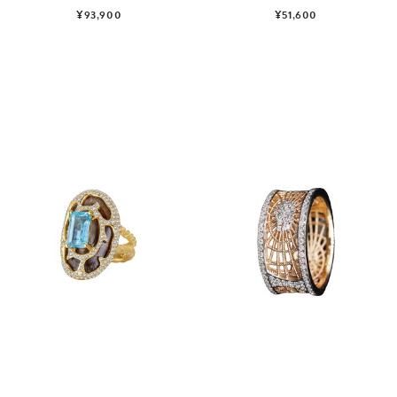
¥93,900
¥51,600