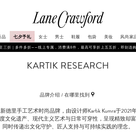
新品
七夕予礼
女士
男士
鞋履
包袋
美妆
风尚家
至三折｜多件多折——线上专属，消费满8件，最高可享折上五五折，即刻选
KARTIK RESEARCH
品牌介绍 / 在哪里找到
ch 是印度新德里手工艺术时尚品牌，由设计师Kartik Kumra于
度文化遗产、现代主义艺术与日常可穿性，呈现精致却
同时传递出文化守护、匠人支持与可持续实践的理念。