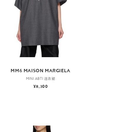
MM6 MAISON MARGIELA
MINI ABTI 连衣裙
¥8,300