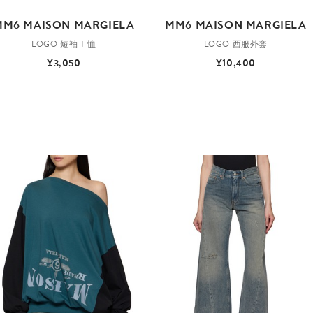
MM6 MAISON MARGIELA
MM6 MAISON MARGIELA
LOGO 短袖 T 恤
LOGO 西服外套
¥3,050
¥10,400