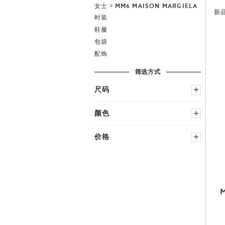
女士
MM6 MAISON MARGIELA
新
时装
鞋履
包袋
配饰
筛选方式
尺码
服装
颜色
选择国家尺码
黑色
多种颜色
价格
蓝色
中性
XXS
M
棕色
粉红色
−
XS
L
绿色
红色
S
XL
灰色
白色
鞋
金属