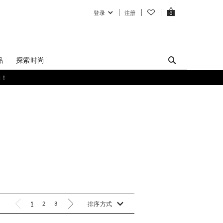
登录
注册
0
品
探索时尚
购！
1
2
3
排序方式