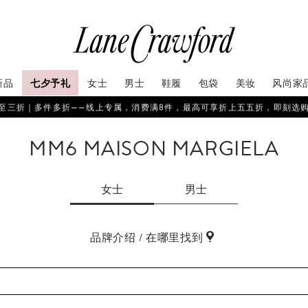
新品
七夕予礼
女士
男士
鞋履
包袋
美妆
风尚家
至三折｜多件多折——线上专属，消费满8件，最高可享折上五五折，即刻选
MM6 MAISON MARGIELA
女士
男士
品牌介绍 / 在哪里找到