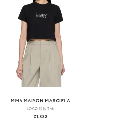
MM6 MAISON MARGIELA
LOGO 短款 T 恤
¥1,880