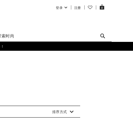
登录
注册
0
探索时尚
购！
排序方式