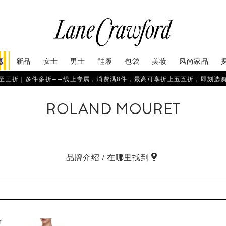
惠
新品
女士
男士
鞋履
包袋
美妆
风尚家品
至三折｜多件多折——线上专属，消费满8件，最高可享折上五五折，即刻选
ROLAND MOURET
品牌介绍 / 在哪里找到
价