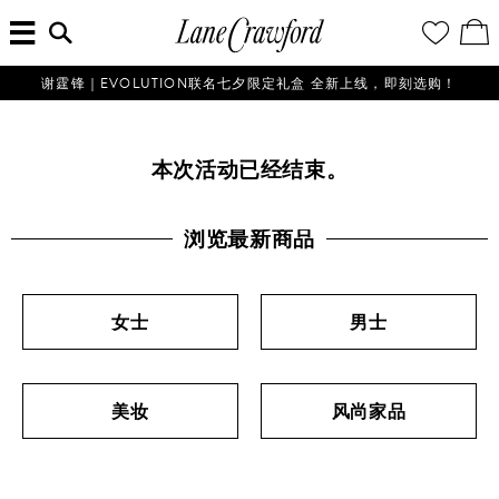
菜
输
您
查
连
单
入
的
看
搜
愿
／
卡
索
望
修
佛
信
清
改
谢霆锋｜EVOLUTION联名七夕限定礼盒 全新上线，即刻选购！
探
息...
单
购
物
索
袋
你
本次活动已经结束。
的
时
尚
浏览最新商品
世
界
女士
男士
美妆
风尚家品