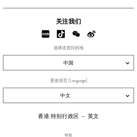
关注我们
分
分
分
分
享
享
享
享
选择送货目的地
RED!
Douyin!
WeChat!
Weibo!
中国
更改语言 (Language)
中文
香港,特别行政区 － 英文
帮助