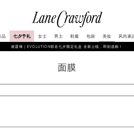
新品
七夕予礼
女士
男士
鞋履
包袋
美妆
风尚家
谢霆锋｜EVOLUTION联名七夕限定礼盒 全新上线，即刻选购！
面膜