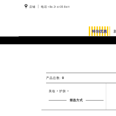
店铺
电话 +86 21 6135 8611
特别优惠
美
妆
0
产品总数:
美妆
护肤
筛选方式