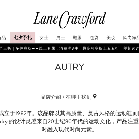
新品
七夕予礼
女士
男士
鞋履
包袋
美妆
风尚家
至三折｜多件多折——线上专属，消费满8件，最高可享折上五五折，即刻选
AUTRY
品牌介绍 / 在哪里找到
美国，成立于1982年。该品牌以其高质量、复古风格的运动鞋
try 的设计灵感来自20世纪80年代的运动文化，产品
时融入现代时尚元素。