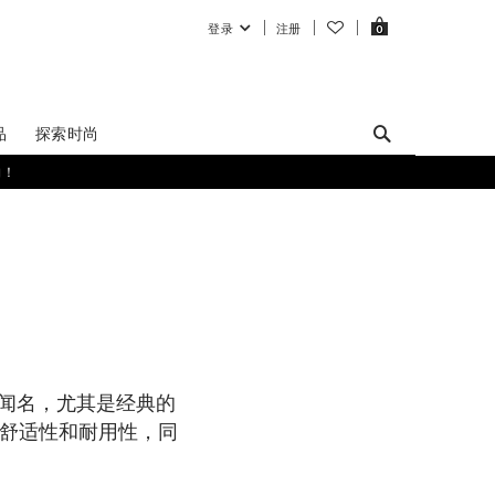
登录
注册
0
品
探索时尚
购！
而闻名，尤其是经典的
注重舒适性和耐用性，同