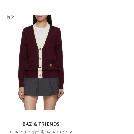
特价
BAZ & FRIENDS
X DREYDEN 混羊毛 OVER THINKER