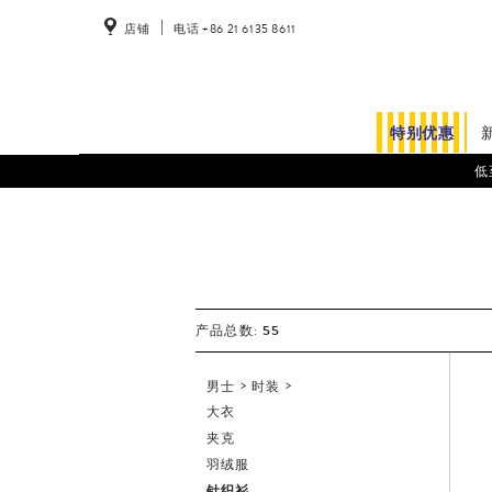
55
产品总数:
男士
时装
大衣
夹克
羽绒服
针织衫
毛衣
羊毛开衫
圆领
V领
高领
卫衣及连帽衫
西装
衬衫
T恤
POLO衫
裤装