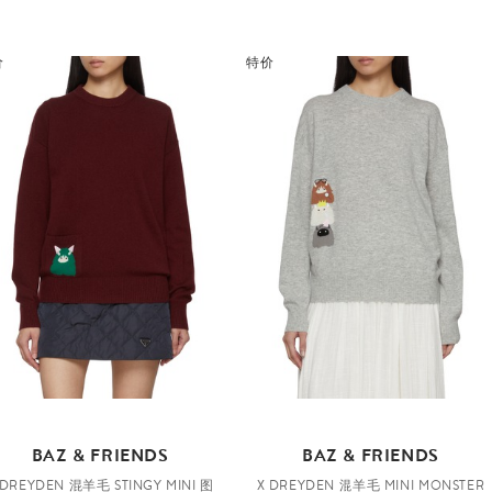
价
特价
BAZ & FRIENDS
BAZ & FRIENDS
 DREYDEN 混羊毛 STINGY MINI 图
X DREYDEN 混羊毛 MINI MONSTER