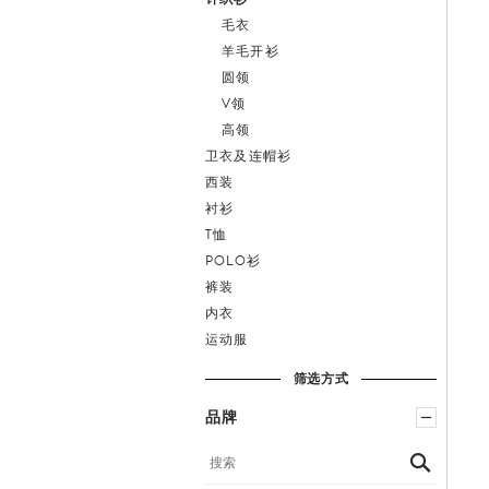
内衣
运动服
筛选方式
品牌
AMIRI
BALENCIAGA
BAZ & FRIENDS
BOTTEGA VENETA
BRUNELLO CUCINELLI
LOEWE
MM6 MAISON MARGIELA
MONCLER
PAUL & SHARK