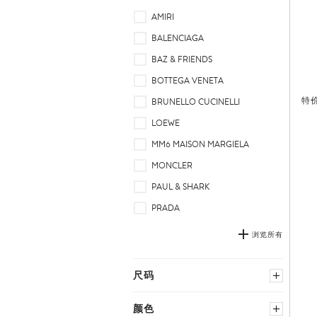
PRADA
浏览所有
尺码
特
选择国家尺码
颜色
黑色
多种颜色
价格
S
L
蓝色
中性
M
XL
棕色
红色
−
绿色
白色
灰色
黄色