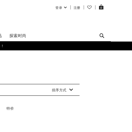
登录
注册
0
品
探索时尚
购！
排序方式
特价