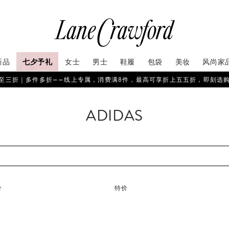
新品
七夕予礼
女士
男士
鞋履
包袋
美妆
风尚家
至三折｜多件多折——线上专属，消费满8件，最高可享折上五五折，即刻选
ADIDAS
价
特价