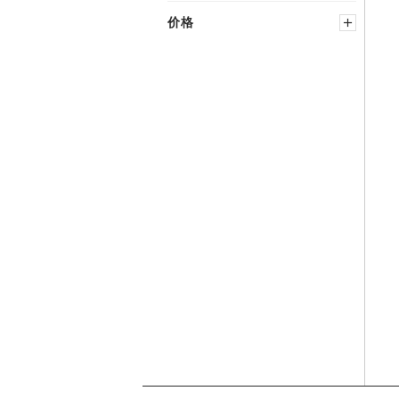
蓝色
黄色
价格
金属
−