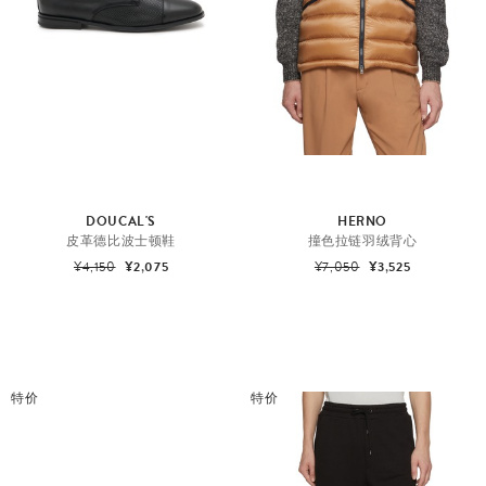
DOUCAL'S
HERNO
皮革德比波士顿鞋
撞色拉链羽绒背心
¥4,150
¥2,075
¥7,050
¥3,525
特价
特价