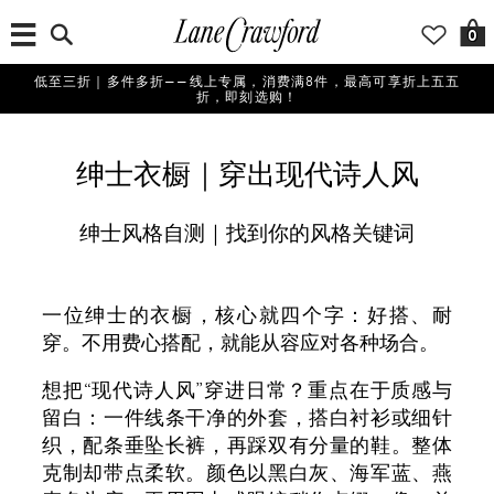
0
低至三折｜多件多折——线上专属，消费满8件，最高可享折上五五
折，即刻选购！
绅士衣橱｜穿出现代诗人风
绅士风格自测｜找到你的风格关键词
一位绅士的衣橱，核心就四个字：好搭、耐
穿。不用费心搭配，就能从容应对各种场合。
想把“现代诗人风”穿进日常？重点在于质感与
留白：一件线条干净的外套，搭白衬衫或细针
织，配条垂坠长裤，再踩双有分量的鞋。整体
克制却带点柔软。颜色以黑白灰、海军蓝、燕