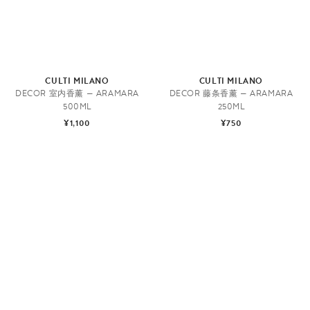
CULTI MILANO
CULTI MILANO
DECOR 室内香薰 — ARAMARA
DECOR 藤条香薰 — ARAMARA
500ML
250ML
¥1,100
¥750