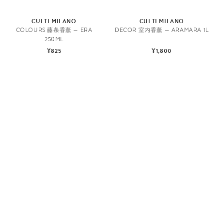
CULTI MILANO
CULTI MILANO
COLOURS 藤条香薰 — ERA
DECOR 室内香薰 — ARAMARA 1L
250ML
¥825
¥1,800