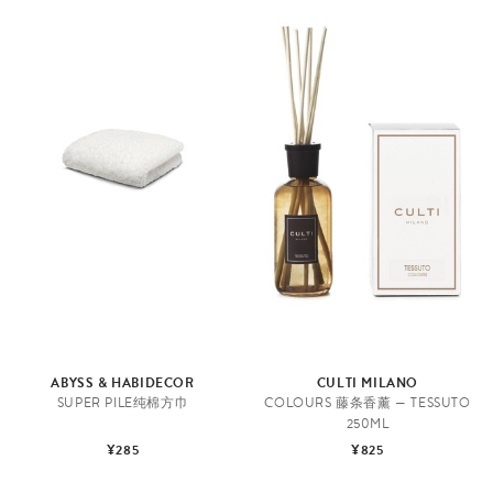
ABYSS & HABIDECOR
CULTI MILANO
SUPER PILE纯棉方巾
COLOURS 藤条香薰 — TESSUTO
250ML
¥285
¥825