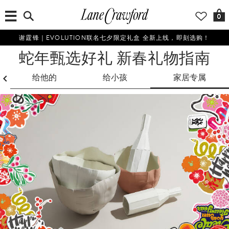
0
谢霆锋｜EVOLUTION联名七夕限定礼盒 全新上线，即刻选购！
蛇年甄选好礼 新春礼物指南
给他的
给小孩
家居专属