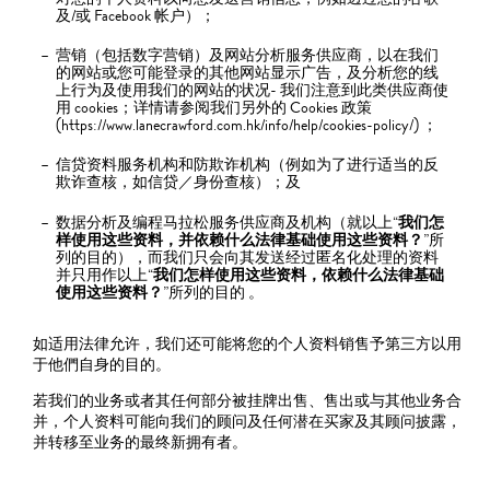
及/或 Facebook 帐户）；
营销（包括数字营销）及网站分析服务供应商，以在我们
的网站或您可能登录的其他网站显示广告，及分析您的线
上行为及使用我们的网站的状况- 我们注意到此类供应商使
用 cookies；详情请参阅我们另外的 Cookies 政策
(https://www.lanecrawford.com.hk/info/help/cookies-policy/) ；
信贷资料服务机构和防欺诈机构（例如为了进行适当的反
欺诈查核，如信贷／身份查核）；及
数据分析及编程马拉松服务供应商及机构（就以上“
我们怎
样使用这些资料，并依赖什么法律基础使用这些资料？
”所
列的目的），而我们只会向其发送经过匿名化处理的资料
并只用作以上“
我们怎样使用这些资料，依赖什么法律基础
使用这些资料？
”所列的目的 。
如适用法律允许，我们还可能将您的个人资料销售予第三方以用
于他們自身的目的。
若我们的业务或者其任何部分被挂牌出售、售出或与其他业务合
并，个人资料可能向我们的顾问及任何潜在买家及其顾问披露，
并转移至业务的最终新拥有者。