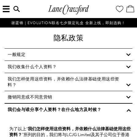
菜
输
您
查
连
单
入
的
看
搜
愿
／
卡
索
望
修
佛
信
清
改
谢霆锋｜EVOLUTION联名七夕限定礼盒 全新上线，即刻选购！
探
息...
单
购
物
索
隐私政策
袋
你
的
时
一般规定
尚
我们收集什么个人资料？
世
界
我们怎样使用这些资料，并依赖什么法律基础使用这些资
料？
撤销同意或不同意营销
我们会与谁分享个人资料？在什么地方及时候？
为了以上“
我们怎样使用这些资料，并依赖什么法律基础使用这些
资料？
”所列的目的，我们将与LCJG Limited及其子公司位于香港