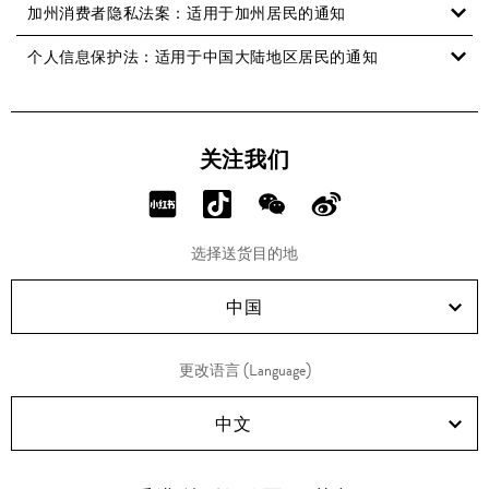
加州消费者隐私法案：适用于加州居民的通知
个人信息保护法：适用于中国大陆地区居民的通知
关注我们
分
分
分
分
享
享
享
享
选择送货目的地
RED!
Douyin!
WeChat!
Weibo!
中国
更改语言 (Language)
中文