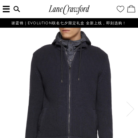
菜
输
您
查
连
单
入
的
看
搜
愿
／
卡
索
望
修
佛
信
清
改
谢霆锋｜EVOLUTION联名七夕限定礼盒 全新上线，即刻选购！
探
息...
单
购
物
索
袋
你
的
时
尚
世
界