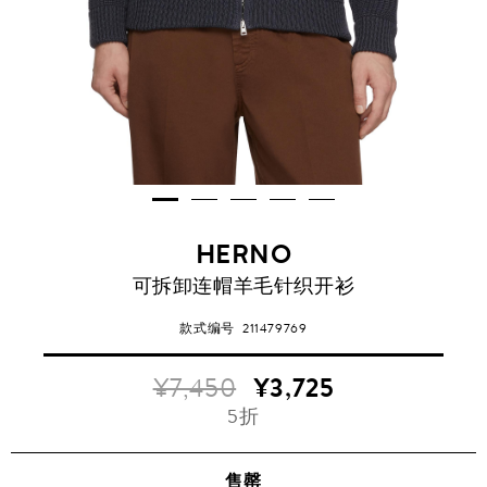
HERNO
可拆卸连帽羊毛针织开衫
款式编号
211479769
¥7,450
¥3,725
5折
售罄