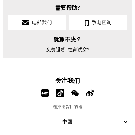
需要帮助?
电邮我们
致电查询
犹豫不决？
免费退货
, 在家试穿?
关注我们
分
分
分
分
享
享
享
享
选择送货目的地
RED!
Douyin!
WeChat!
Weibo!
中国