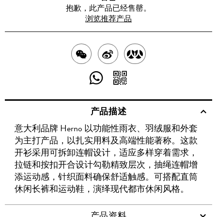
抱歉，此产品已经售罄。
浏览推荐产品
分
分
分
享
享
享
分
分
至
至
至
享
享
产品描述
WECHAT
至
WEIBO
二
RENREN
意大利品牌 Herno 以功能性雨衣、羽绒服和外套
WHATSAPP
维
为主打产品，以扎实用料及高端性能著称。这款
码
开衫采用可拆卸连帽设计，适应多样穿着需求，
拉链和按扣开合设计勾勒精致层次，抽绳连帽增
添运动感，针织面料确保舒适触感。可搭配直筒
休闲长裤和运动鞋，演绎现代都市休闲风格。
产品资料