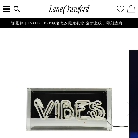
菜
输
您
查
连
单
入
的
看
搜
愿
／
卡
索
望
修
佛
信
清
改
谢霆锋｜EVOLUTION联名七夕限定礼盒 全新上线，即刻选购！
探
息...
单
购
物
索
袋
你
的
时
尚
世
界