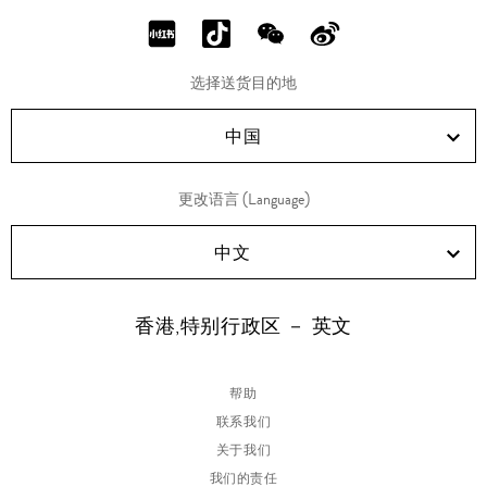
分
分
分
分
享
享
享
享
选择送货目的地
RED!
Douyin!
WeChat!
Weibo!
中国
更改语言 (Language)
中文
香港,特别行政区 － 英文
帮助
联系我们
关于我们
我们的责任