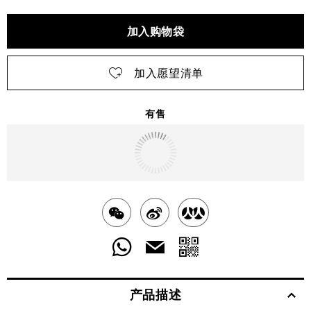
加入购物袋
加入愿望清单
有售
明天
送达
北京市
分
分
分
享
享
享
分
分
发
送
至
至
至
享
享
给
产品描述
WECHAT
至
WEIBO
二
RENREN
好