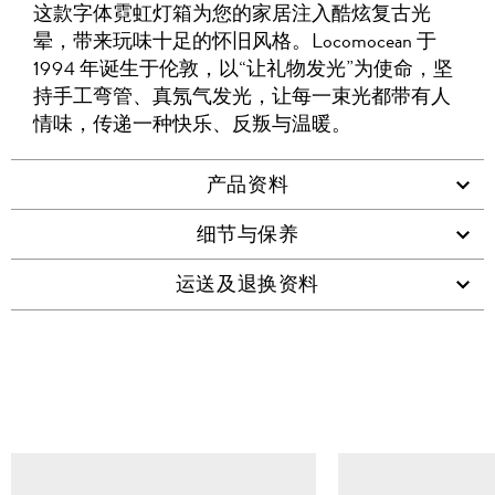
友
这款字体霓虹灯箱为您的家居注入酷炫复古光
WHATSAPP
维
晕，带来玩味十足的怀旧风格。Locomocean 于
码
1994 年诞生于伦敦，以“让礼物发光”为使命，坚
持手工弯管、真氖气发光，让每一束光都带有人
情味，传递一种快乐、反叛与温暖。
产品资料
细节与保养
运送及退换资料
查看类似产品