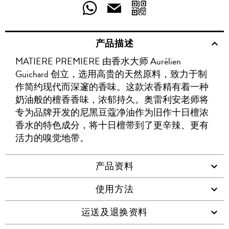
享
享
享
分
分
发
送
至
至
至
享
享
给
产品描述
WECHAT
至
WEIBO
二
RENREN
好
友
MATIERE PREMIERE 由香水大师 Aurélien
WHATSAPP
维
Guichard 创立，选用高贵的天然原料，致力于制
码
作简约现代而深邃的香味。这款浓香精有着一种
奶油般的檀香香味，浓郁持久。奥雷利安老师将
专为品牌开发的尼黑豆蔻净油作为旧作十日檀浓
香水的特色成分，将十日檀带到了更辛辣、更有
活力的嗅觉地带。
产品资料
使用方法
运送及退换资料