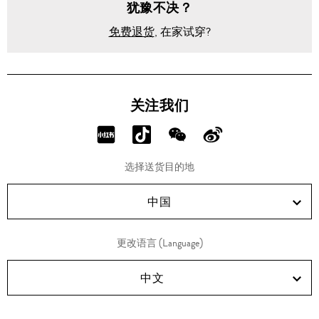
犹豫不决？
免费退货
, 在家试穿?
关注我们
分
分
分
分
享
享
享
享
选择送货目的地
RED!
Douyin!
WeChat!
Weibo!
中国
更改语言 (Language)
中文