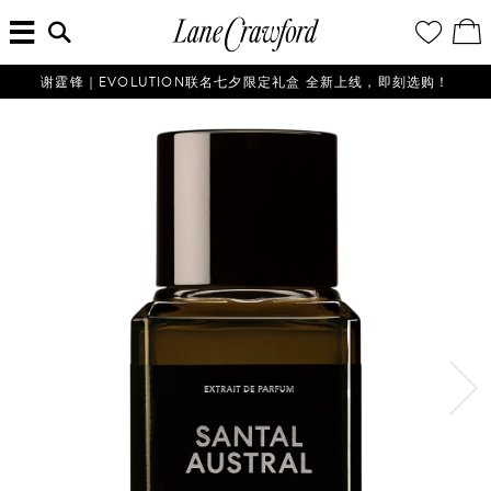
菜
输
您
查
连
单
入
的
看
搜
愿
／
卡
索
望
修
佛
信
清
改
谢霆锋｜EVOLUTION联名七夕限定礼盒 全新上线，即刻选购！
探
息...
单
购
物
索
袋
你
的
时
尚
世
界