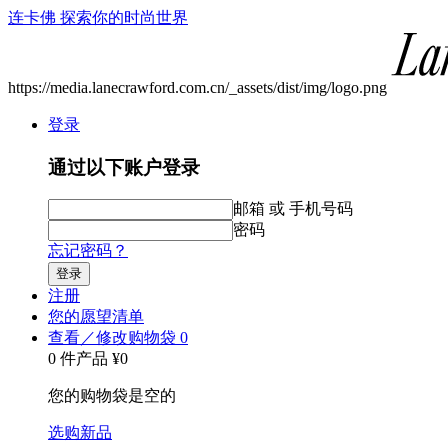
连卡佛 探索你的时尚世界
https://media.lanecrawford.com.cn/_assets/dist/img/logo.png
登录
通过以下账户登录
邮箱 或 手机号码
密码
忘记密码？
登录
注册
您的愿望清单
查看／修改购物袋
0
0 件产品
¥0
您的购物袋是空的
选购新品