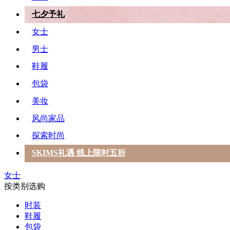
七夕予礼
女士
男士
鞋履
包袋
美妆
风尚家品
探索时尚
SKIMS礼遇 线上限时五折
女士
按类别选购
时装
鞋履
包袋