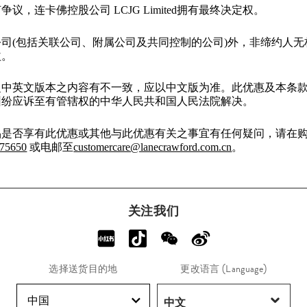
议，连卡佛控股公司 LCJG Limited拥有最终决定权。
司(包括关联公司、附属公司及共同控制的公司)外，非缔约人
益。
之中英文版本之内容有不一致，应以中文版为准。此优惠及本条
纠纷应诉至有管辖权的中华人民共和国人民法院解决。
品是否享有此优惠或其他与此优惠有关之事宜有任何疑问，请在
175650
或电邮至
customercare@lanecrawford.com.cn
。
关注我们
选择送货目的地
更改语言 (Language)
中国