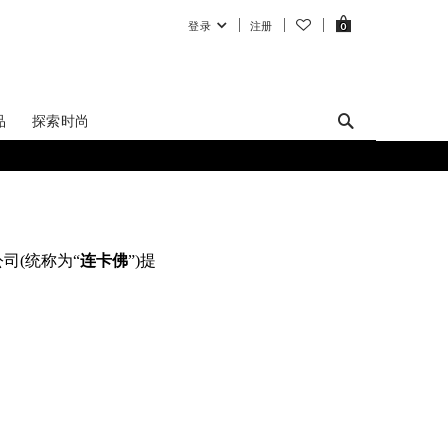
登录
注册
0
品
探索时尚
司(统称为“
连卡佛
”)提