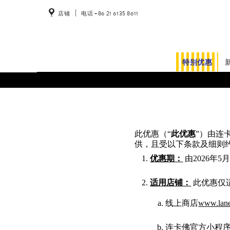
店铺
电话 +86 21 6135 8611
特别优惠
此优惠（“
此优惠
”）由连
供，且受以下条款及细则
优惠期：
由2026年
适用店铺：
此优惠仅
线上商店
www.lane
连卡佛官方小程