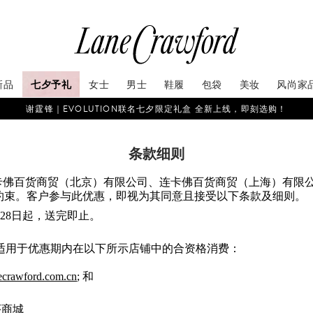
新品
七夕予礼
女士
男士
鞋履
包袋
美妆
风尚家
谢霆锋｜EVOLUTION联名七夕限定礼盒 全新上线，即刻选购！
条款细则
卡佛百货商贸（北京）有限公司、连卡佛百货商贸（上海）有限公
约束。客户参与此优惠，即视为其同意且接受以下条款及细则。
5月28日起，送完即止。
适用于优惠期内在以下所示店铺中的合资格消费：
crawford.com.cn
; 和
序商城