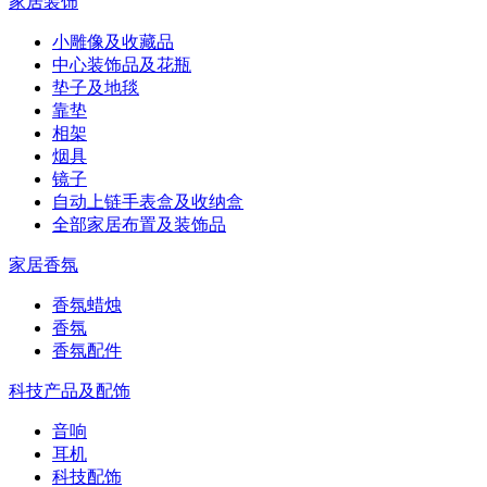
家居装饰
小雕像及收藏品
中心装饰品及花瓶
垫子及地毯
靠垫
相架
烟具
镜子
自动上链手表盒及收纳盒
全部家居布置及装饰品
家居香氛
香氛蜡烛
香氛
香氛配件
科技产品及配饰
音响
耳机
科技配饰