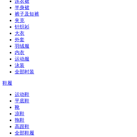
连衣裙
半身裙
裤子及短裤
夹克
针织衫
大衣
外套
羽绒服
内衣
运动服
泳装
全部时装
鞋履
运动鞋
平底鞋
靴
凉鞋
拖鞋
高跟鞋
全部鞋履