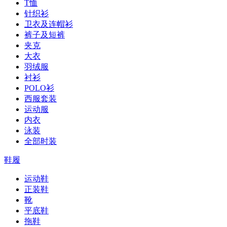
T恤
针织衫
卫衣及连帽衫
裤子及短裤
夹克
大衣
羽绒服
衬衫
POLO衫
西服套装
运动服
内衣
泳装
全部时装
鞋履
运动鞋
正装鞋
靴
平底鞋
拖鞋