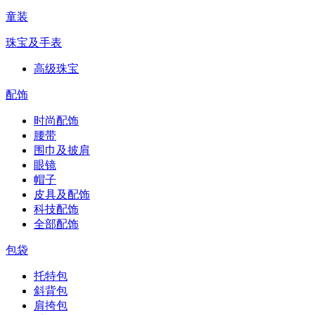
童装
珠宝及手表
高级珠宝
配饰
时尚配饰
腰带
围巾及披肩
眼镜
帽子
皮具及配饰
科技配饰
全部配饰
包袋
托特包
斜背包
肩挎包