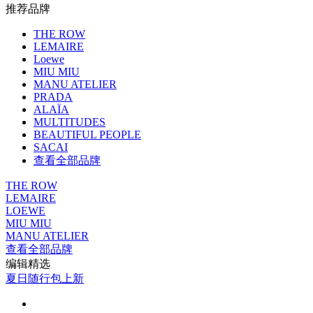
推荐品牌
THE ROW
LEMAIRE
Loewe
MIU MIU
MANU ATELIER
PRADA
ALAÏA
MULTITUDES
BEAUTIFUL PEOPLE
SACAI
查看全部品牌
THE ROW
LEMAIRE
LOEWE
MIU MIU
MANU ATELIER
查看全部品牌
编辑精选
夏日随行包上新