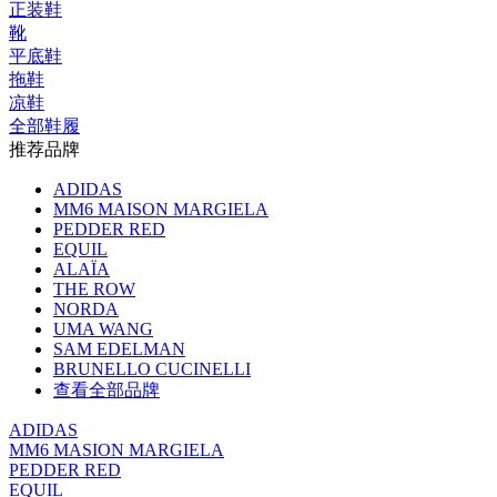
正装鞋
靴
平底鞋
拖鞋
凉鞋
全部鞋履
推荐品牌
ADIDAS
MM6 MAISON MARGIELA
PEDDER RED
EQUIL
ALAÏA
THE ROW
NORDA
UMA WANG
SAM EDELMAN
BRUNELLO CUCINELLI
查看全部品牌
ADIDAS
MM6 MASION MARGIELA
PEDDER RED
EQUIL