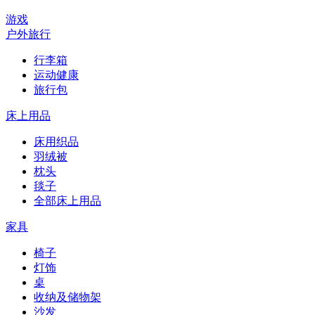
游戏
户外旅行
行李箱
运动健康
旅行包
床上用品
床用织品
羽绒被
枕头
毯子
全部床上用品
家具
椅子
灯饰
桌
收纳及储物架
沙发