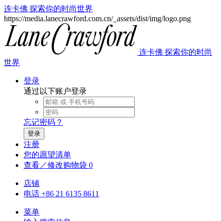
连卡佛 探索你的时尚世界
https://media.lanecrawford.com.cn/_assets/dist/img/logo.png
连卡佛 探索你的时尚
世界
登录
通过以下账户登录
忘记密码？
登录
注册
您的愿望清单
查看／修改购物袋
0
店铺
电话 +86 21 6135 8611
菜单