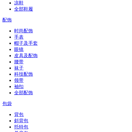
凉鞋
全部鞋履
配饰
时尚配饰
手表
帽子及手套
眼镜
皮具及配饰
腰带
袜子
科技配饰
领带
袖扣
全部配饰
包袋
背包
斜背包
托特包