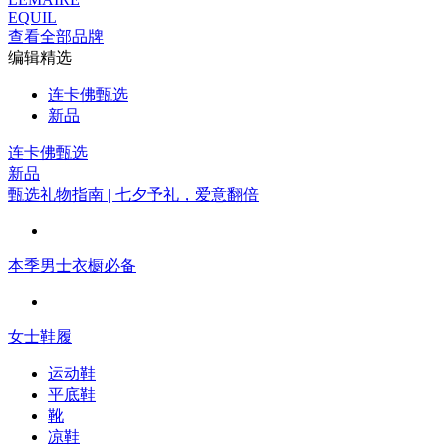
EQUIL
查看全部品牌
编辑精选
连卡佛甄选
新品
连卡佛甄选
新品
甄选礼物指南 | 七夕予礼，爱意翻倍
本季男士衣橱必备
女士鞋履
运动鞋
平底鞋
靴
凉鞋