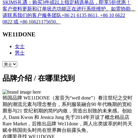
SKIMS礼遇：购买3件或以上指定精选单品，即享5折优惠！
客户资料更新和订单状态功能正在进行系统维护。如需协助，
请联系我们的客户服务团队+86 21 6135 8611, +86 10 6622
0822 或 +86 16621175650。
WE11DONE
女士
男士
品牌介绍 / 在哪里找到
韩国品牌 WE11DONE（发音为“well done”）眷注世纪之交时
期的潮流元素与理念整合，系列服装融合90 年代晚期的宽松
廓形与21 世纪初期的简约内敛，营造出别致的未来感。创始
人 Dami Kwon 和 Jessica Jung 先于2014年开设了概念精品店
Rare Market，后推出品牌 We11done，两人出类拔萃的时尚天
赋令韩国街头时尚在世界舞台崭露头角。
在哪里寻找 WE11DONE