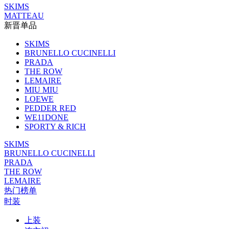
SKIMS
MATTEAU
新晋单品
SKIMS
BRUNELLO CUCINELLI
PRADA
THE ROW
LEMAIRE
MIU MIU
LOEWE
PEDDER RED
WE11DONE
SPORTY & RICH
SKIMS
BRUNELLO CUCINELLI
PRADA
THE ROW
LEMAIRE
热门榜单
时装
上装