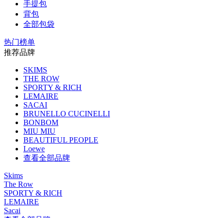
手提包
背包
全部包袋
热门榜单
推荐品牌
SKIMS
THE ROW
SPORTY & RICH
LEMAIRE
SACAI
BRUNELLO CUCINELLI
BONBOM
MIU MIU
BEAUTIFUL PEOPLE
Loewe
查看全部品牌
Skims
The Row
SPORTY & RICH
LEMAIRE
Sacai