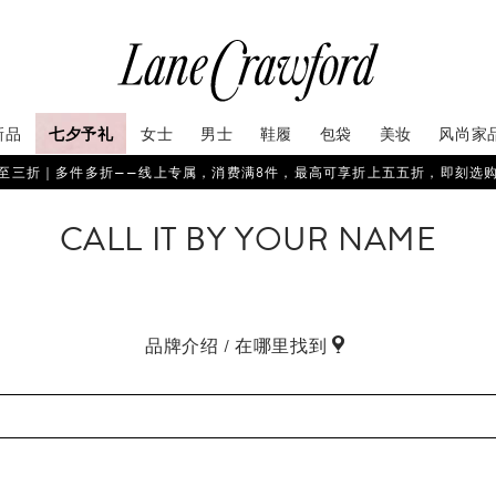
新品
七夕予礼
女士
男士
鞋履
包袋
美妆
风尚家
至三折｜多件多折——线上专属，消费满8件，最高可享折上五五折，即刻选
CALL IT BY YOUR NAME
品牌介绍 / 在哪里找到