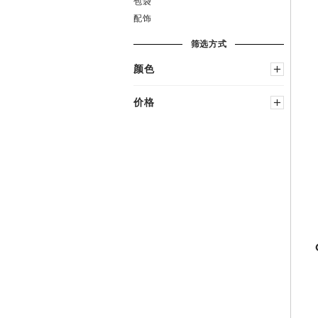
包袋
配饰
筛选方式
颜色
黑色
多种颜色
价格
蓝色
粉红色
绿色
−