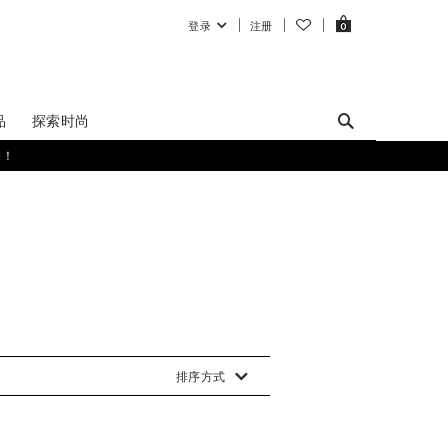
登录
注册
0
品
探索时尚
购！
排序方式