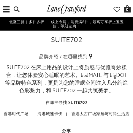
0
低至三折｜多件多折——线上专属，消费满8件，最高可享折上五五
折，即刻选购！
SUITE702
品牌介绍 / 在哪里找到
SUITE702 在床上用品的设计上将质感与优雅奇妙糅
合，让您体验安心睡眠的艺术。bedMATE 与 bigDOT
等品牌特色系列，更是为您的睡眠空间注入几分绚烂
色彩魅力，和 SUITE702 一起共筑美梦。
在哪里寻找 SUITE702
香港时代广场
海港城連卡佛
香港太古广场家居与时尚生活店
分享