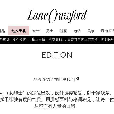
新品
七夕予礼
女士
男士
鞋履
包袋
美妆
风尚家
至三折｜多件多折——线上专属，消费满8件，最高可享折上五五折，即刻选
EDITION
品牌介绍 / 在哪里找到
entlewomen （女绅士）的定位出发，设计摒弃繁复，以干净
赋予张弛有度的气质。用质感面料与格调独见，让每一
从容而有力量的自我。