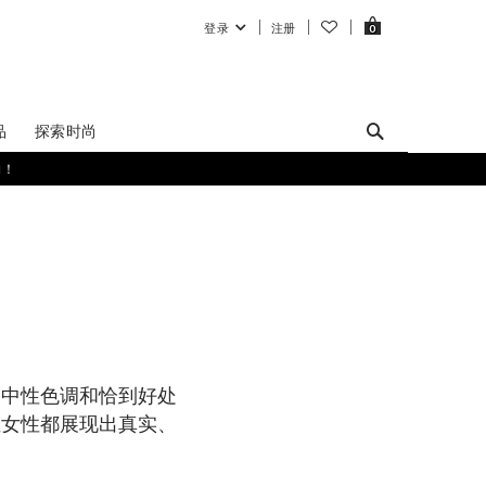
登录
注册
0
品
探索时尚
购！
线条、中性色调和恰到好处
位女性都展现出真实、