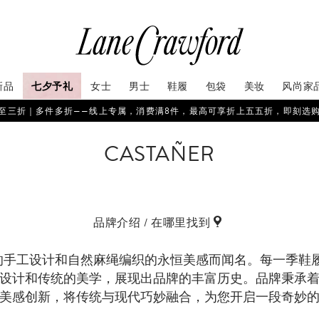
新品
七夕予礼
女士
男士
鞋履
包袋
美妆
风尚家
至三折｜多件多折——线上专属，消费满8件，最高可享折上五五折，即刻选
CASTAÑER
品牌介绍 / 在哪里找到
以其独特的手工设计和自然麻绳编织的永恒美感而闻名。每一季
设计和传统的美学，展现出品牌的丰富历史。品牌秉承
美感创新，将传统与现代巧妙融合，为您开启一段奇妙