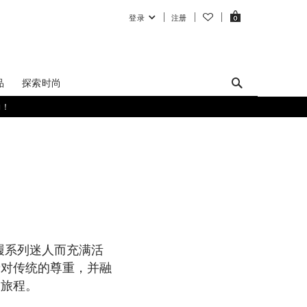
登录
注册
0
品
探索时尚
购！
鞋履系列迷人而充满活
着对传统的尊重，并融
的旅程。