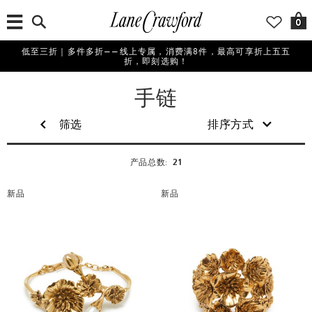
0
低至三折｜多件多折——线上专属，消费满8件，最高可享折上五五
折，即刻选购！
女
手链
士
筛选
排序方式
21
产品总数:
新品
新品