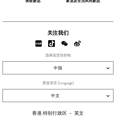
新
美妆新品
家居及生活风尚新品
品
关注我们
分
分
分
分
享
享
享
享
选择送货目的地
RED!
Douyin!
WeChat!
Weibo!
中国
更改语言 (Language)
中文
香港,特别行政区 － 英文