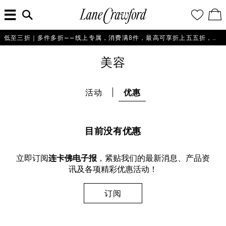
菜
输
您
查
连
单
入
的
看
搜
愿
／
卡
索
望
修
佛
信
清
改
低至三折｜多件多折——线上专属，消费满8件，最高可享折上五五折，即刻选购！
探
息...
单
购
物
索
美容
袋
你
的
时
活动
优惠
尚
世
界
目前没有优惠
立即订阅
连卡佛电子报
，紧贴我们的最新消息、产品资
讯及各项精彩优惠活动！
订阅