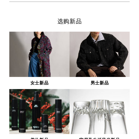
选购新品
女
男
士
士
新
新
品
品
女士新品
男士新品
美
家
妆
居
新
及
品
生
活
风
尚